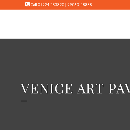
Call 01924 253820 | 99060-48888
VENICE ART PA