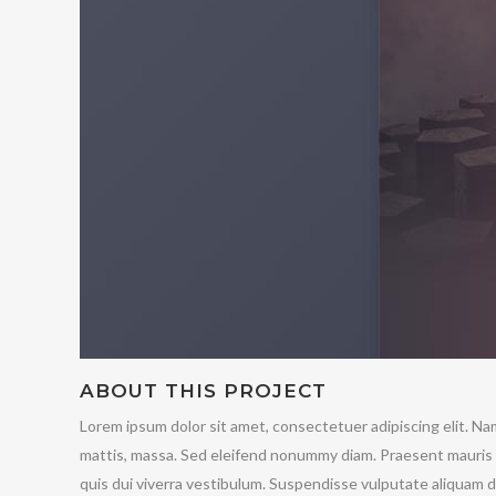
ABOUT THIS PROJECT
Lorem ipsum dolor sit amet, consectetuer adipiscing elit. Na
mattis, massa. Sed eleifend nonummy diam. Praesent mauris a
quis dui viverra vestibulum. Suspendisse vulputate aliquam du